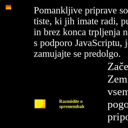
Pomankljive priprave so
tiste, ki jih imate radi,
in brez konca trpljenja n
s podporo JavaScriptu, j
zamujajte se predolgo.
Zače
Zeml
vsem
pogo
Razmislite o
spremembah
prip