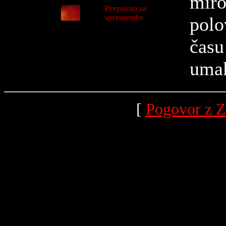
miro
Prepozno za
spremembe
polo
času
umak
[
Pogovor z Z