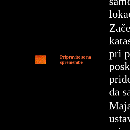
samo
lokac
Zače
kata
pri 
Pripravite se na
spremembe
posk
prid
da s
Maja
usta