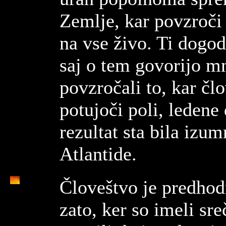
Zemlje, kar povzroči 
na vse živo. Ti dogodk
saj o tem govorijo m
povzročali to, kar č
potujoči poli, ledene
rezultat sta bila izu
Atlantide.
Človeštvo je predhod
zato, ker so imeli sr