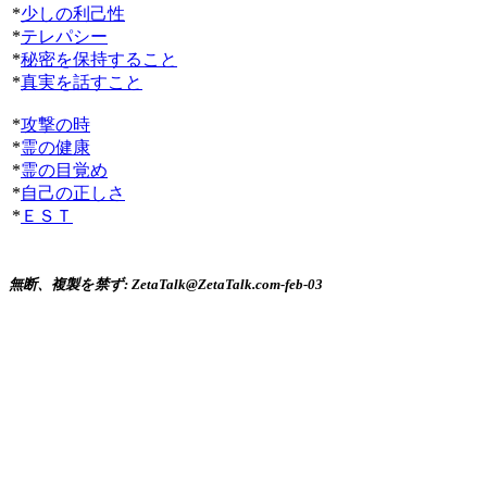
*
少しの利己性
*
テレパシー
*
秘密を保持すること
*
真実を話すこと
*
攻撃の時
*
霊の健康
*
霊の目覚め
*
自己の正しさ
*
ＥＳＴ
無断、複製を禁ず: ZetaTalk@ZetaTalk.com-feb-03