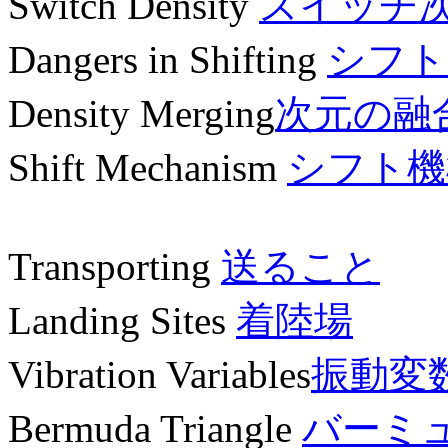
Switch Density
スイッチ
Dangers in Shifting
シフト
Density Merging
次元の融
Shift Mechanism
シフト機
Transporting
送ること
Landing Sites
着陸場
Vibration Variables
振動変
Bermuda Triangle
バーミ