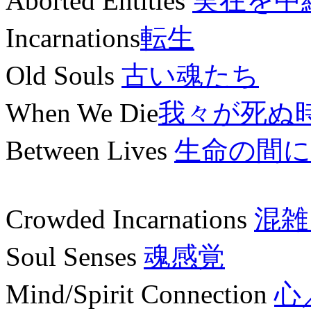
Aborted Entities
実在を中
Incarnations
転生
Old Souls
古い魂たち
When We Die
我々が死ぬ
Between Lives
生命の間に
Crowded Incarnations
混雑
Soul Senses
魂感覚
Mind/Spirit Connection
心