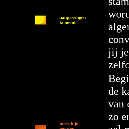
stam
word
aanpassingen
komende
alge
conv
jij 
zelf
Begi
de k
van 
zo e
bereidt je
voor op