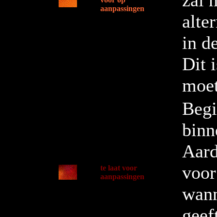
zal 
aanpassingen
alte
in d
Dit 
moet
Begi
binn
Aard
voor
te laat voor
aanpassingen
wann
geef