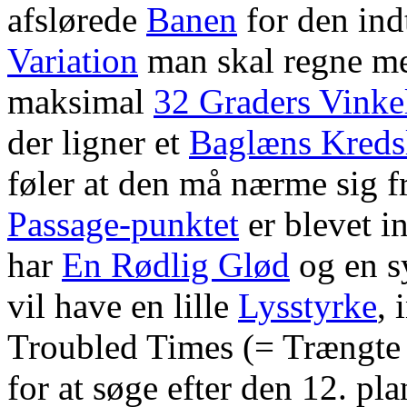
afslørede
Banen
for den ind
Variation
man skal regne me
maksimal
32 Graders Vinke
der ligner et
Baglæns Kreds
føler at den må nærme sig f
Passage-punktet
er blevet i
har
En Rødlig Glød
og en s
vil have en lille
Lysstyrke
, 
Troubled Times (= Trængte
for at søge efter den 12. pl